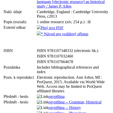
language [electronic resource] an historical
study / James P. Allen
Nakl. údaje
Cambridge, England : Cambridge University
Press, c2013
Popis (rozsah)
1 online resource (xiv, 254 p.) : ill
Externí odkaz
Plný text PDF
* Návod pro vzdálený přístup
ISBN
ISBN 9781107348332 (electronic bk.)
ISBN 9781107032460
ISBN 9781107664678
Poznámka
Includes bibliographical references and
index
Pozn. k reprodukci
Electronic reproduction. Ann Arbor, MI :
ProQuest, 2015. Available via World Wide
Web. Access may be limited to ProQuest
affiliated libraries
Předmět - heslo
egyptština
Předmět - heslo
egyptština -- Grammar, Historical
egyptština -- History