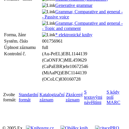
Generative grammar
Grammar, Comparative and general -
- Passive voice
Grammar, Comparative and general -
- Topic and comment
Forma, žánr
* elektronické knihy
Systém. číslo
001756961
Úplnost záznamu
full
Kontrolní č.
(Au-PeEL)EBL1144139
(CaONFJC)MIL459629
(CaPaEBR)ebr10672546
(MiAaPQ)EBC1144139
(OCoLC)830160728
S
S kódy
Zvolte
Standardní
Katalogizační
Zkrácený
textovými
polí
formát:
formát
záznam
záznam
návěštími
MARC
© 2005 Ex