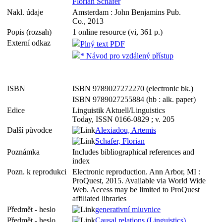
Florian Schafer
Nakl. údaje
Amsterdam : John Benjamins Pub.
Co., 2013
Popis (rozsah)
1 online resource (vi, 361 p.)
Externí odkaz
Plný text PDF
* Návod pro vzdálený přístup
ISBN
ISBN 9789027272270 (electronic bk.)
ISBN 9789027255884 (hb : alk. paper)
Edice
Linguistik Aktuell/Linguistics
Today, ISSN 0166-0829 ; v. 205
Další původce
Alexiadou, Artemis
Schafer, Florian
Poznámka
Includes bibliographical references and
index
Pozn. k reprodukci
Electronic reproduction. Ann Arbor, MI :
ProQuest, 2015. Available via World Wide
Web. Access may be limited to ProQuest
affiliated libraries
Předmět - heslo
generativní mluvnice
Předmět - heslo
Causal relations (Linguistics)