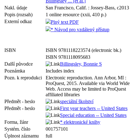
Billingsley ... [et al.]
Nakl. údaje
San Francisco, Calif. : Jossey-Bass, c2013
Popis (rozsah)
1 online resource (xxii, 410 p.)
Externí odkaz
Plný text PDF
* Návod pro vzdálený přístup
ISBN
ISBN 9781118223574 (electronic bk.)
ISBN 9781118095683
Další původce
Billingsley, Bonnie S
Poznámka
Includes index
Pozn. k reprodukci
Electronic reproduction. Ann Arbor, MI :
ProQuest, 2015. Available via World Wide
Web. Access may be limited to ProQuest
affiliated libraries
Předmět - heslo
speciální školství
Předmět - heslo
First year teachers -- United States
Special education -- United States
Forma, žánr
* elektronické knihy
Systém. číslo
001757101
Úplnost záznamu
full