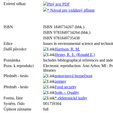
Externí odkaz
Plný text PDF
* Návod pro vzdálený přístup
ISBN
ISBN 1849734267 (hbk.)
ISBN 9781849734264 (hbk.)
ISBN 9781849735438
Edice
Issues in environmental science and techn
Další původce
Harrison, R. M.
Hester, R. E. (Ronald E.)
Poznámka
Includes bibliographical references and ind
Pozn. k reprodukci
Electronic reproduction. Ann Arbor, MI : P
libraries
Předmět - heslo
potravinová bezpečnost
zeminy
Předmět - heslo
Food security
Soils -- Quality
Forma, žánr
* elektronické knihy
Systém. číslo
001759304
Úplnost záznamu
full