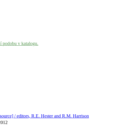
ní podobu v katalogu.
esource] / editors, R.E. Hester and R.M. Harrison
2012