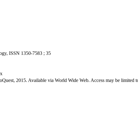
ology, ISSN 1350-7583 ; 35
ex
roQuest, 2015. Available via World Wide Web. Access may be limited to