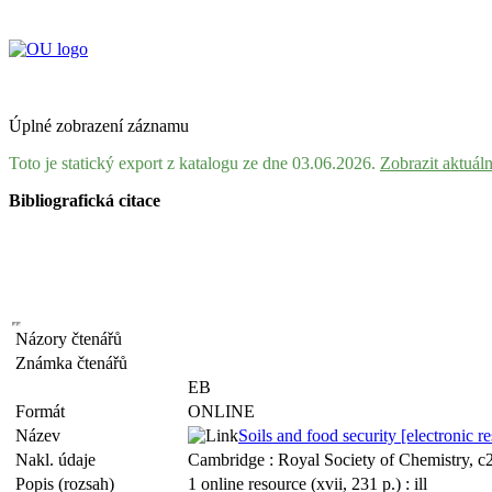
Úplné zobrazení záznamu
Toto je statický export z katalogu ze dne 03.06.2026.
Zobrazit aktuál
Bibliografická citace
Názory čtenářů
Známka čtenářů
EB
Formát
ONLINE
Název
Soils and food security [electronic r
Nakl. údaje
Cambridge : Royal Society of Chemistry, c
Popis (rozsah)
1 online resource (xvii, 231 p.) : ill