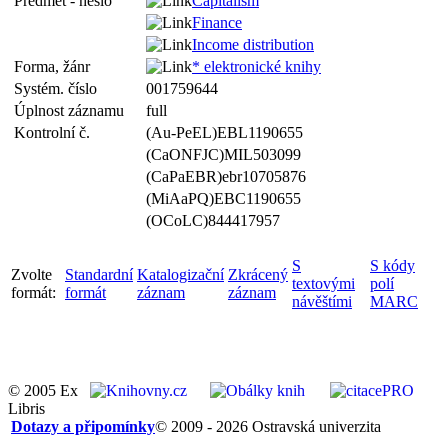
Předmět - heslo
Capitalism
Finance
Income distribution
Forma, žánr
* elektronické knihy
Systém. číslo
001759644
Úplnost záznamu
full
Kontrolní č.
(Au-PeEL)EBL1190655
(CaONFJC)MIL503099
(CaPaEBR)ebr10705876
(MiAaPQ)EBC1190655
(OCoLC)844417957
S
S kódy
Zvolte
Standardní
Katalogizační
Zkrácený
textovými
polí
formát:
formát
záznam
záznam
návěštími
MARC
© 2005 Ex
Libris
Dotazy a připomínky
© 2009 - 2026 Ostravská univerzita