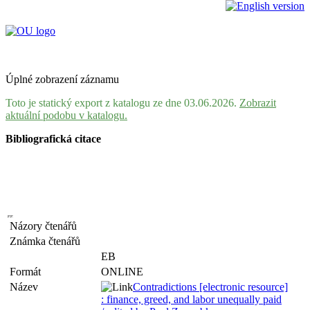
Úplné zobrazení záznamu
Toto je statický export z katalogu ze dne 03.06.2026.
Zobrazit
aktuální podobu v katalogu.
Bibliografická citace
Názory čtenářů
Známka čtenářů
EB
Formát
ONLINE
Název
Contradictions [electronic resource]
: finance, greed, and labor unequally paid