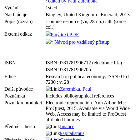
/ edited by Paul Zarembka
Vydání
1st ed.
Nakl. údaje
Bingley, United Kingdom : Emerald, 2013
Popis (rozsah)
1 online resource (vii, 285 p.) : ill. (some
col.)
Externí odkaz
Plný text PDF
* Návod pro vzdálený přístup
ISBN
ISBN 9781781906712 (electronic bk.)
ISBN 9781781906705
Edice
Research in political economy, ISSN 0161-
7230 ; v. 28
Další původce
Zarembka, Paul
Poznámka
Includes bibliographical references
Pozn. k reprodukci
Electronic reproduction. Ann Arbor, MI :
ProQuest, 2015. Available via World Wide
Web. Access may be limited to ProQuest
affiliated libraries
Předmět - heslo
finance
kapitalismus