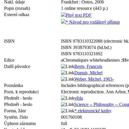
Nakl. údaje
Frankfurt : Ontos, 2006
Popis (rozsah)
1 online resource (443 p.)
Externí odkaz
Plný text PDF
* Návod pro vzdálený přístup
ISBN
ISBN 9783110322088 (electronic bk
ISBN 3938793074 (hd.bd.)
ISBN 9783110321692
Edice
aChromatiques whiteheadiennes ;$$v
Další původce
Beets, Francois
Dupuis, Michel
Weber, Michel, 1963-
Poznámka
Includes bibliographical references (
Pozn. k reprodukci
Electronic reproduction. Ann Arbor, 
Předmět - heslo
věda
Předmět - heslo
Science -- Philosophy -- Cong
Forma, žánr
* elektronické knihy
Systém. číslo
001760108
Úplnost záznamu
full