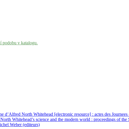
ní podobu v katalogu.
e d’Alfred North Whitehead [electronic resource] : actes des Journees d
ed North Whitehead’s science and the modern world : proceedings of th
ichel Weber (editeurs)