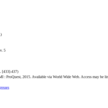
.)
v. 5
p. [433]-437)
MI : ProQuest, 2015. Available via World Wide Web. Access may be limit
resses