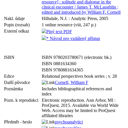
resource] : solitude and dialogue in the
clinical encounter / James T. McLaughlin ;
edited and introduced by William F. Cornell
Nakl. údaje
Hillsdale, N.J. : Analytic Press, 2005
Popis (rozsah)
1 online resource (viii, 247 p.)
Externí odkaz
Plný text PDF
* Návod pro vzdálený přístup
ISBN
ISBN 9780203780671 (electronic bk.)
ISBN 0881634360
ISBN 9780881634365
Edice
Relational perspectives book series ; v. 28
Další původce
Cornell, William F
Poznámka
Includes bibliographical references and
index
Pozn. k reprodukci
Electronic reproduction. Ann Arbor, MI :
ProQuest, 2015. Available via World Wide
Web. Access may be limited to ProQuest
affiliated libraries
Předmět - heslo
psychoanalytici