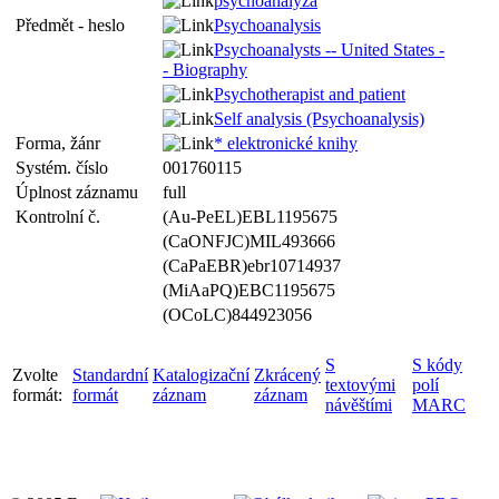
psychoanalýza
Předmět - heslo
Psychoanalysis
Psychoanalysts -- United States -
- Biography
Psychotherapist and patient
Self analysis (Psychoanalysis)
Forma, žánr
* elektronické knihy
Systém. číslo
001760115
Úplnost záznamu
full
Kontrolní č.
(Au-PeEL)EBL1195675
(CaONFJC)MIL493666
(CaPaEBR)ebr10714937
(MiAaPQ)EBC1195675
(OCoLC)844923056
S
S kódy
Zvolte
Standardní
Katalogizační
Zkrácený
textovými
polí
formát:
formát
záznam
záznam
návěštími
MARC