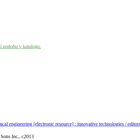
ní podobu v katalogu.
cal engineering [electronic resource] : innovative technologies / edit
 Sons Inc., c2013