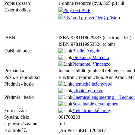
Popis (rozsah)
1 online resource (xvii, 365 p.) : ill
Externí odkaz
Plný text PDF
* Návod pro vzdálený přístup
ISBN
ISBN 9781118629833 (electronic bk.)
ISBN 9781119953524 (cloth)
Další původce
Basile, Angelo
De Faico, Marcello
Piemonte, Vincenzo
Poznámka
Includes bibliographical references and 
Pozn. k reprodukci
Electronic reproduction. Ann Arbor, MI 
Předmět - heslo
chemické inženýrství
udržitelný rozvoj
Předmět - heslo
Chemical engineering -- Technol
Sustainable development
Forma, žánr
* elektronické knihy
Systém. číslo
001760283
Úplnost záznamu
full
Kontrolní č.
(Au-PeEL)EBL1204917