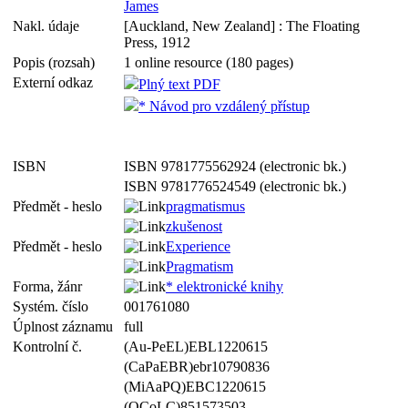
James
Nakl. údaje
[Auckland, New Zealand] : The Floating
Press, 1912
Popis (rozsah)
1 online resource (180 pages)
Externí odkaz
Plný text PDF
* Návod pro vzdálený přístup
ISBN
ISBN 9781775562924 (electronic bk.)
ISBN 9781776524549 (electronic bk.)
Předmět - heslo
pragmatismus
zkušenost
Předmět - heslo
Experience
Pragmatism
Forma, žánr
* elektronické knihy
Systém. číslo
001761080
Úplnost záznamu
full
Kontrolní č.
(Au-PeEL)EBL1220615
(CaPaEBR)ebr10790836
(MiAaPQ)EBC1220615
(OCoLC)851573503