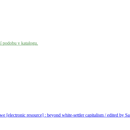
ní podobu v katalogu.
e [electronic resource] : beyond white-settler capitalism / edited by 