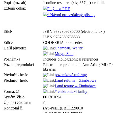
Popis (rozsah)
1 online resource (xiv, 357 p.) : col. ill.
Externí odkaz
Plný text PDF
* Návod pro vzdálený přístup
ISBN
ISBN 9782869785700 (electronic bk.)
ISBN 9782869785533
Edice
CODESRIA book series
Další původce
Chambati, Walter
Moyo, Sam
Poznámka
Includes bibliographical references
Pozn. k reprodukci
Electronic reproduction. Ann Arbor, MI : P
libraries
Předmět - heslo
pozemkové reformy
Předmět - heslo
Land reform -- Zimbabwe
Land tenure -- Zimbabwe
Forma, žánr
* elektronické knihy
Systém. číslo
001761094
Úplnost záznamu
full
Kontrolní č.
(Au-PeEL)EBL1220910