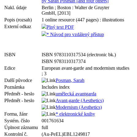
by Sarah Posman [and four others]
Nakl. údaje
Berlin ; Boston : Walter de Gruyter
GmbH, [2013]
Popis (rozsah)
1 online resource (447 pages) : illustrations
Externí odkaz
Plný text PDF
* Návod pro vzdálený přístup
ISBN
ISBN 9783110317534 (electronic bk.)
ISBN 9783110317374
Edice
European avant-garde and modernism studies
; 3
Další původce
Posman, Sarah
Poznámka
Includes index
Předmět - heslo
umělecká avantgarda
Předmět - heslo
Avant-garde (Aesthetics)
Modernism (Aesthetics)
Forma, žánr
* elektronické knihy
Systém. číslo
001761634
Úplnost záznamu
full
Kontrolní č.
(Au-PeEL)EBL1249817