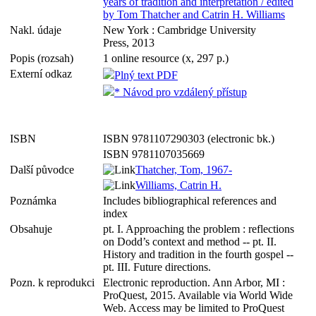
years of tradition and interpretation / edited
by Tom Thatcher and Catrin H. Williams
Nakl. údaje
New York : Cambridge University
Press, 2013
Popis (rozsah)
1 online resource (x, 297 p.)
Externí odkaz
Plný text PDF
* Návod pro vzdálený přístup
ISBN
ISBN 9781107290303 (electronic bk.)
ISBN 9781107035669
Další původce
Thatcher, Tom, 1967-
Williams, Catrin H.
Poznámka
Includes bibliographical references and
index
Obsahuje
pt. I. Approaching the problem : reflections
on Dodd’s context and method -- pt. II.
History and tradition in the fourth gospel --
pt. III. Future directions.
Pozn. k reprodukci
Electronic reproduction. Ann Arbor, MI :
ProQuest, 2015. Available via World Wide
Web. Access may be limited to ProQuest