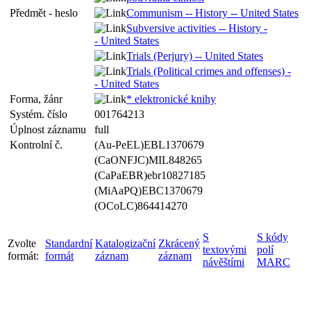
Předmět - heslo
Communism -- History -- United States
Subversive activities -- History -
- United States
Trials (Perjury) -- United States
Trials (Political crimes and offenses) -
- United States
Forma, žánr
* elektronické knihy
Systém. číslo
001764213
Úplnost záznamu
full
Kontrolní č.
(Au-PeEL)EBL1370679
(CaONFJC)MIL848265
(CaPaEBR)ebr10827185
(MiAaPQ)EBC1370679
(OCoLC)864414270
S
S kódy
Zvolte
Standardní
Katalogizační
Zkrácený
textovými
polí
formát:
formát
záznam
záznam
návěštími
MARC