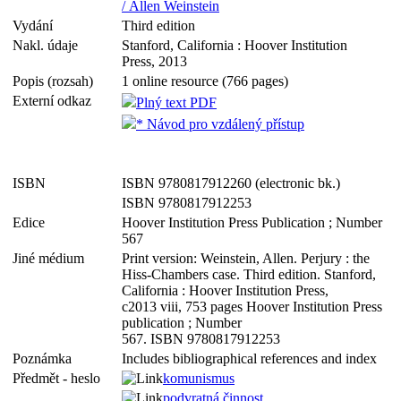
/ Allen Weinstein
Vydání
Third edition
Nakl. údaje
Stanford, California : Hoover Institution
Press, 2013
Popis (rozsah)
1 online resource (766 pages)
Externí odkaz
Plný text PDF
* Návod pro vzdálený přístup
ISBN
ISBN 9780817912260 (electronic bk.)
ISBN 9780817912253
Edice
Hoover Institution Press Publication ; Number
567
Jiné médium
Print version: Weinstein, Allen. Perjury : the
Hiss-Chambers case. Third edition. Stanford,
California : Hoover Institution Press,
c2013 viii, 753 pages Hoover Institution Press
publication ; Number
567. ISBN 9780817912253
Poznámka
Includes bibliographical references and index
Předmět - heslo
komunismus
podvratná činnost