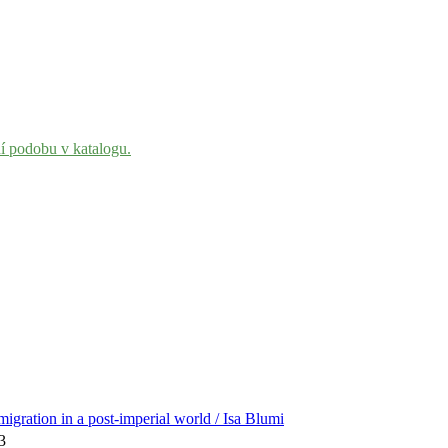
ní podobu v katalogu.
igration in a post-imperial world / Isa Blumi
3