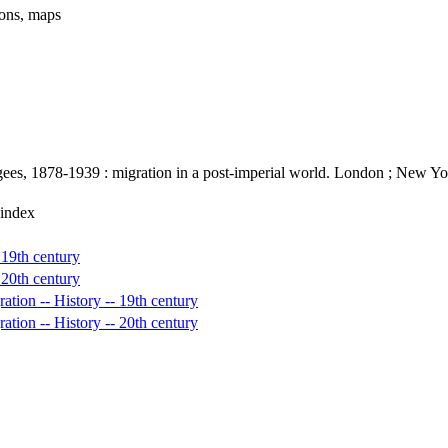
tions, maps
ugees, 1878-1939 : migration in a post-imperial world. London ; New Y
 index
 19th century
 20th century
ation -- History -- 19th century
ation -- History -- 20th century