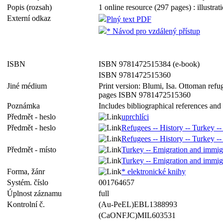
Popis (rozsah)
1 online resource (297 pages) : illustra
Externí odkaz
Plný text PDF
* Návod pro vzdálený přístup
ISBN
ISBN 9781472515384 (e-book)
ISBN 9781472515360
Jiné médium
Print version: Blumi, Isa. Ottoman ref
pages ISBN 9781472515360
Poznámka
Includes bibliographical references and
Předmět - heslo
uprchlíci
Předmět - heslo
Refugees -- History -- Turkey --
Refugees -- History -- Turkey --
Předmět - místo
Turkey -- Emigration and immigr
Turkey -- Emigration and immigr
Forma, žánr
* elektronické knihy
Systém. číslo
001764657
Úplnost záznamu
full
Kontrolní č.
(Au-PeEL)EBL1388993
(CaONFJC)MIL603531