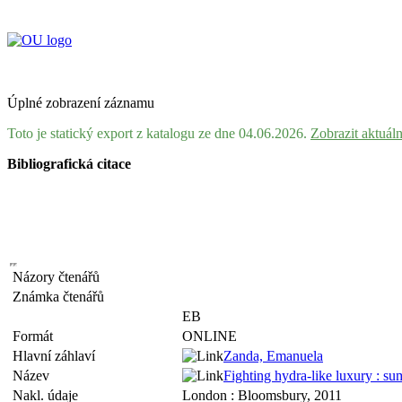
Úplné zobrazení záznamu
Toto je statický export z katalogu ze dne 04.06.2026.
Zobrazit aktuál
Bibliografická citace
Názory čtenářů
Známka čtenářů
EB
Formát
ONLINE
Hlavní záhlaví
Zanda, Emanuela
Název
Fighting hydra-like luxury : s
Nakl. údaje
London : Bloomsbury, 2011