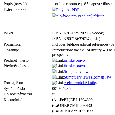
Popis (rozsah)
1 online resource (185 pages) : illustra
Externí odkaz
Plný text PDF
* Návod pro vzdálený přístup
ISBN
ISBN 9781472519696 (e-book)
ISBN 9780715637074 (hbk.)
Poznámka
Includes bibliographical references (p
Obsahuje
Introduction: the evil of luxury -- Th
prespective.
Předmět - heslo
římské právo
Předmět - heslo
římské právo
Sumptuary laws
Sumptuary laws (Roman law)
Forma, žánr
* elektronické knihy
Systém. číslo
001764936
Úplnost záznamu
full
Kontrolní č.
(Au-PeEL)EBL1394890
(CaONFJC)MIL603430
(CaPaEBR)ebr10771833