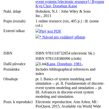
event systems [electronic resource] / Byoung
Kyu Choi, Donghun Kang
Nakl. údaje
Hoboken, N.J. : John Wiley & Sons
Inc., 2013
Popis (rozsah)
1 online resource (xix, 405 p.) : ill. (some
col.)
Externí odkaz
Plný text PDF
* Návod pro vzdálený přístup
ISBN
ISBN 9781118732854 (electronic bk.)
ISBN 9781118386996 (cloth)
Další původce
Kang, Donghun, 1981-
Poznámka
Includes bibliographical references and
index
Obsahuje
pt. I. Basics of system modeling and
simulation -- pt. II. Fundamentals of discrete-
event system modeling and simulation -- pt.
III. Advances in discrete-event system
modeling and simulation.
Pozn. k reprodukci
Electronic reproduction. Ann Arbor, MI :
ProQuest, 2015. Available via World Wide