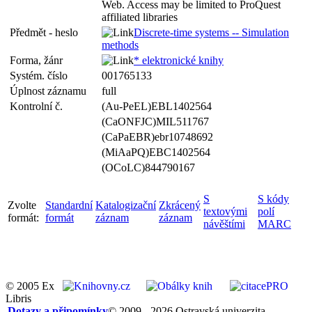
Web. Access may be limited to ProQuest
affiliated libraries
Předmět - heslo
Discrete-time systems -- Simulation
methods
Forma, žánr
* elektronické knihy
Systém. číslo
001765133
Úplnost záznamu
full
Kontrolní č.
(Au-PeEL)EBL1402564
(CaONFJC)MIL511767
(CaPaEBR)ebr10748692
(MiAaPQ)EBC1402564
(OCoLC)844790167
S
S kódy
Zvolte
Standardní
Katalogizační
Zkrácený
textovými
polí
formát:
formát
záznam
záznam
návěštími
MARC
© 2005 Ex
Libris
Dotazy a připomínky
© 2009 - 2026 Ostravská univerzita