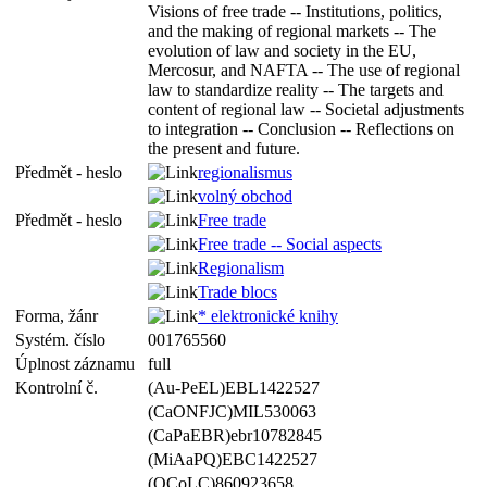
Visions of free trade -- Institutions, politics,
and the making of regional markets -- The
evolution of law and society in the EU,
Mercosur, and NAFTA -- The use of regional
law to standardize reality -- The targets and
content of regional law -- Societal adjustments
to integration -- Conclusion -- Reflections on
the present and future.
Předmět - heslo
regionalismus
volný obchod
Předmět - heslo
Free trade
Free trade -- Social aspects
Regionalism
Trade blocs
Forma, žánr
* elektronické knihy
Systém. číslo
001765560
Úplnost záznamu
full
Kontrolní č.
(Au-PeEL)EBL1422527
(CaONFJC)MIL530063
(CaPaEBR)ebr10782845
(MiAaPQ)EBC1422527
(OCoLC)860923658