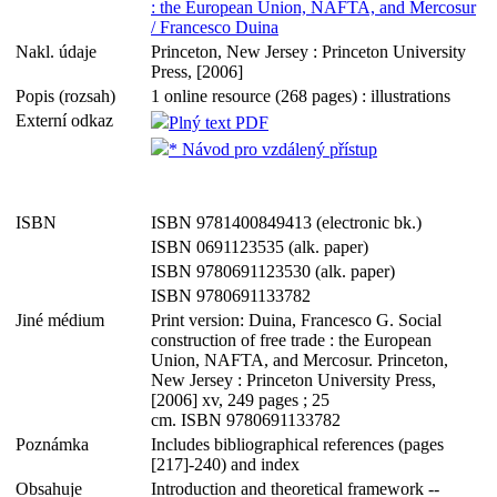
: the European Union, NAFTA, and Mercosur
/ Francesco Duina
Nakl. údaje
Princeton, New Jersey : Princeton University
Press, [2006]
Popis (rozsah)
1 online resource (268 pages) : illustrations
Externí odkaz
Plný text PDF
* Návod pro vzdálený přístup
ISBN
ISBN 9781400849413 (electronic bk.)
ISBN 0691123535 (alk. paper)
ISBN 9780691123530 (alk. paper)
ISBN 9780691133782
Jiné médium
Print version: Duina, Francesco G. Social
construction of free trade : the European
Union, NAFTA, and Mercosur. Princeton,
New Jersey : Princeton University Press,
[2006] xv, 249 pages ; 25
cm. ISBN 9780691133782
Poznámka
Includes bibliographical references (pages
[217]-240) and index
Obsahuje
Introduction and theoretical framework --