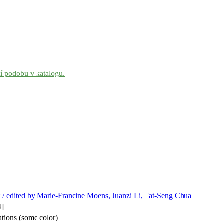
ní podobu v katalogu.
t / edited by Marie-Francine Moens, Juanzi Li, Tat-Seng Chua
4]
rations (some color)