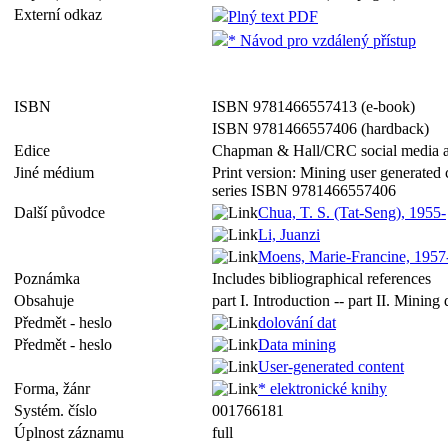
Externí odkaz
Plný text PDF
* Návod pro vzdálený přístup
ISBN
ISBN 9781466557413 (e-book)
ISBN 9781466557406 (hardback)
Edice
Chapman & Hall/CRC social media an
Jiné médium
Print version: Mining user generate
series ISBN 9781466557406
Další původce
Chua, T. S. (Tat-Seng), 1955-
Li, Juanzi
Moens, Marie-Francine, 1957
Poznámka
Includes bibliographical references
Obsahuje
part I. Introduction -- part II. Mining
Předmět - heslo
dolování dat
Předmět - heslo
Data mining
User-generated content
Forma, žánr
* elektronické knihy
Systém. číslo
001766181
Úplnost záznamu
full