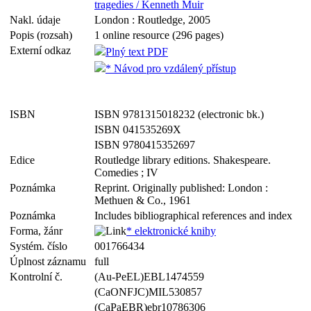
tragedies / Kenneth Muir
Nakl. údaje
London : Routledge, 2005
Popis (rozsah)
1 online resource (296 pages)
Externí odkaz
Plný text PDF
* Návod pro vzdálený přístup
ISBN
ISBN 9781315018232 (electronic bk.)
ISBN 041535269X
ISBN 9780415352697
Edice
Routledge library editions. Shakespeare.
Comedies ; IV
Poznámka
Reprint. Originally published: London :
Methuen & Co., 1961
Poznámka
Includes bibliographical references and index
Forma, žánr
* elektronické knihy
Systém. číslo
001766434
Úplnost záznamu
full
Kontrolní č.
(Au-PeEL)EBL1474559
(CaONFJC)MIL530857
(CaPaEBR)ebr10786306