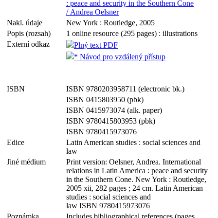
: peace and security in the Southern Cone
/ Andrea Oelsner
Nakl. údaje
New York : Routledge, 2005
Popis (rozsah)
1 online resource (295 pages) : illustrations
Externí odkaz
Plný text PDF
* Návod pro vzdálený přístup
ISBN
ISBN 9780203958711 (electronic bk.)
ISBN 0415803950 (pbk)
ISBN 0415973074 (alk. paper)
ISBN 9780415803953 (pbk)
ISBN 9780415973076
Edice
Latin American studies : social sciences and
law
Jiné médium
Print version: Oelsner, Andrea. International
relations in Latin America : peace and security
in the Southern Cone. New York : Routledge,
2005 xii, 282 pages ; 24 cm. Latin American
studies : social sciences and
law ISBN 9780415973076
Poznámka
Includes bibliographical references (pages