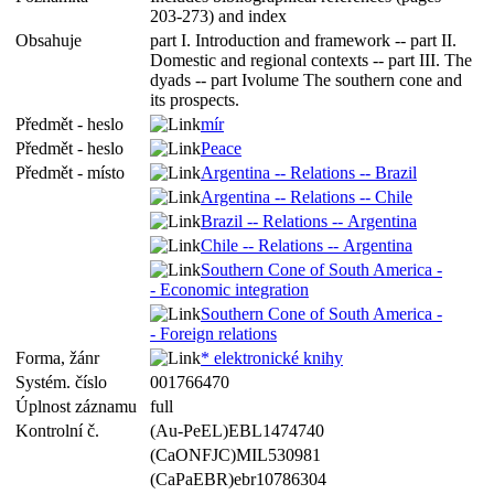
203-273) and index
Obsahuje
part I. Introduction and framework -- part II.
Domestic and regional contexts -- part III. The
dyads -- part Ivolume The southern cone and
its prospects.
Předmět - heslo
mír
Předmět - heslo
Peace
Předmět - místo
Argentina -- Relations -- Brazil
Argentina -- Relations -- Chile
Brazil -- Relations -- Argentina
Chile -- Relations -- Argentina
Southern Cone of South America -
- Economic integration
Southern Cone of South America -
- Foreign relations
Forma, žánr
* elektronické knihy
Systém. číslo
001766470
Úplnost záznamu
full
Kontrolní č.
(Au-PeEL)EBL1474740
(CaONFJC)MIL530981
(CaPaEBR)ebr10786304