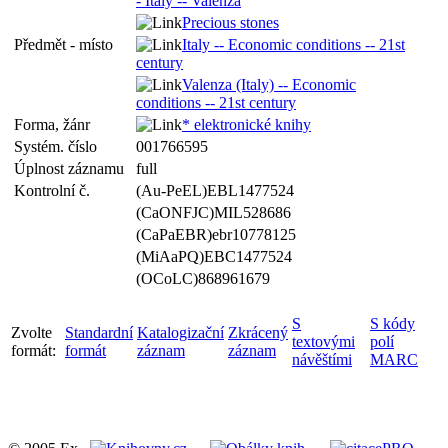
- Italy -- Valenza
Precious stones
Předmět - místo
Italy -- Economic conditions -- 21st
century
Valenza (Italy) -- Economic
conditions -- 21st century
Forma, žánr
* elektronické knihy
Systém. číslo
001766595
Úplnost záznamu
full
Kontrolní č.
(Au-PeEL)EBL1477524
(CaONFJC)MIL528686
(CaPaEBR)ebr10778125
(MiAaPQ)EBC1477524
(OCoLC)868961679
S
S kódy
Zvolte
Standardní
Katalogizační
Zkrácený
textovými
polí
formát:
formát
záznam
záznam
návěštími
MARC