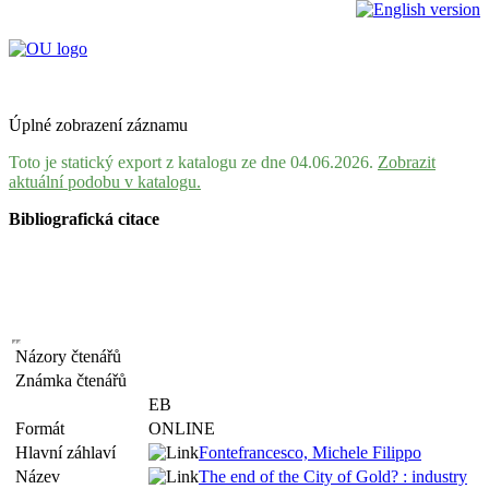
Úplné zobrazení záznamu
Toto je statický export z katalogu ze dne 04.06.2026.
Zobrazit
aktuální podobu v katalogu.
Bibliografická citace
Názory čtenářů
Známka čtenářů
EB
Formát
ONLINE
Hlavní záhlaví
Fontefrancesco, Michele Filippo
Název
The end of the City of Gold? : industry