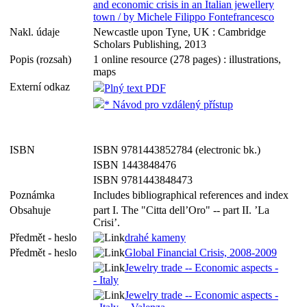
and economic crisis in an Italian jewellery
town / by Michele Filippo Fontefrancesco
Nakl. údaje
Newcastle upon Tyne, UK : Cambridge
Scholars Publishing, 2013
Popis (rozsah)
1 online resource (278 pages) : illustrations,
maps
Externí odkaz
Plný text PDF
* Návod pro vzdálený přístup
ISBN
ISBN 9781443852784 (electronic bk.)
ISBN 1443848476
ISBN 9781443848473
Poznámka
Includes bibliographical references and index
Obsahuje
part I. The "Citta dell’Oro" -- part II. ’La
Crisi’.
Předmět - heslo
drahé kameny
Předmět - heslo
Global Financial Crisis, 2008-2009
Jewelry trade -- Economic aspects -
- Italy
Jewelry trade -- Economic aspects -