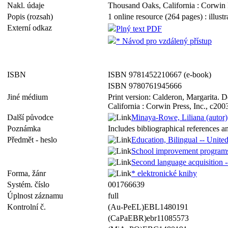
Nakl. údaje
Thousand Oaks, California : Corwin P
Popis (rozsah)
1 online resource (264 pages) : illustr
Externí odkaz
Plný text PDF
* Návod pro vzdálený přístup
ISBN
ISBN 9781452210667 (e-book)
ISBN 9780761945666
Jiné médium
Print version: Calderon, Margarita. 
California : Corwin Press, Inc., c2
Další původce
Minaya-Rowe, Liliana (autor)
Poznámka
Includes bibliographical references a
Předmět - heslo
Education, Bilingual -- United
School improvement programs 
Second language acquisition -
Forma, žánr
* elektronické knihy
Systém. číslo
001766639
Úplnost záznamu
full
Kontrolní č.
(Au-PeEL)EBL1480191
(CaPaEBR)ebr11085573