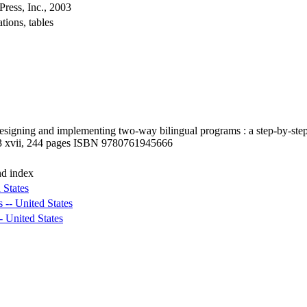
ress, Inc., 2003
ations, tables
Designing and implementing two-way bilingual programs : a step-by-step
003 xvii, 244 pages ISBN 9780761945666
nd index
 States
-- United States
- United States