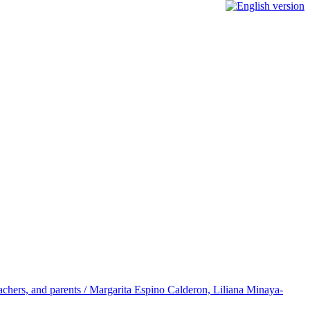
achers, and parents / Margarita Espino Calderon, Liliana Minaya-