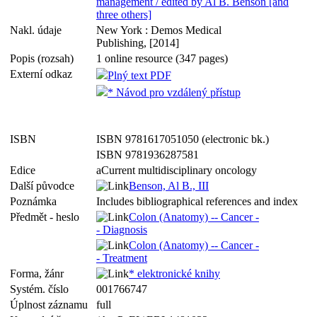
management / edited by Al B. Benson [and
three others]
Nakl. údaje
New York : Demos Medical
Publishing, [2014]
Popis (rozsah)
1 online resource (347 pages)
Externí odkaz
Plný text PDF
* Návod pro vzdálený přístup
ISBN
ISBN 9781617051050 (electronic bk.)
ISBN 9781936287581
Edice
aCurrent multidisciplinary oncology
Další původce
Benson, Al B., III
Poznámka
Includes bibliographical references and index
Předmět - heslo
Colon (Anatomy) -- Cancer -
- Diagnosis
Colon (Anatomy) -- Cancer -
- Treatment
Forma, žánr
* elektronické knihy
Systém. číslo
001766747
Úplnost záznamu
full