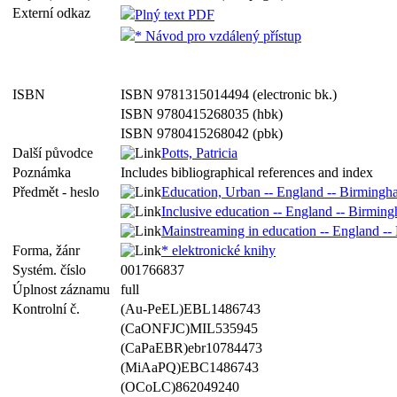
Externí odkaz
Plný text PDF
* Návod pro vzdálený přístup
ISBN
ISBN 9781315014494 (electronic bk.)
ISBN 9780415268035 (hbk)
ISBN 9780415268042 (pbk)
Další původce
Potts, Patricia
Poznámka
Includes bibliographical references and index
Předmět - heslo
Education, Urban -- England -- Birming
Inclusive education -- England -- Birmin
Mainstreaming in education -- England -
Forma, žánr
* elektronické knihy
Systém. číslo
001766837
Úplnost záznamu
full
Kontrolní č.
(Au-PeEL)EBL1486743
(CaONFJC)MIL535945
(CaPaEBR)ebr10784473
(MiAaPQ)EBC1486743
(OCoLC)862049240