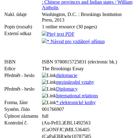
: Chinese provinces and Indian states / William
Antholis
Nakl. údaje
Washington, D.C. : Brookings Institution
Press, 2013
Popis (rozsah)
1 online resource (30 pages)
Externí odkaz
Plný text PDF
* Návod pro vzdálený přístup
ISBN
ISBN 9780815725831 (electronic bk.)
Edice
The Brookings Essay
Předmět - heslo
diplomacie
mezinárodní vztahy
Předmět - heslo
Diplomacy
International relations
Forma, žánr
* elektronické knihy
Systém. číslo
001766907
Úplnost záznamu
full
Kontrolní č.
(Au-PeEL)EBL1492563
(CaONFJC)MIL536405
(CaPaEBR)ebr10787585