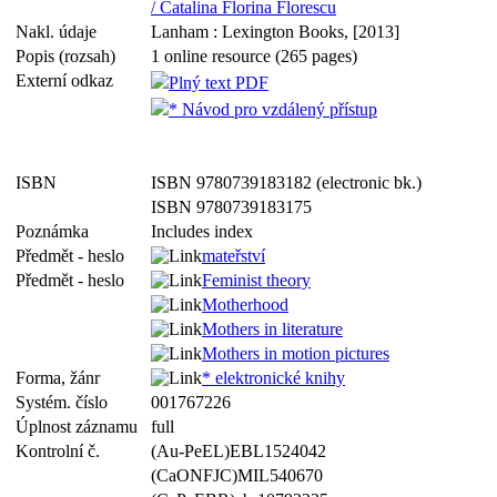
/ Catalina Florina Florescu
Nakl. údaje
Lanham : Lexington Books, [2013]
Popis (rozsah)
1 online resource (265 pages)
Externí odkaz
Plný text PDF
* Návod pro vzdálený přístup
ISBN
ISBN 9780739183182 (electronic bk.)
ISBN 9780739183175
Poznámka
Includes index
Předmět - heslo
mateřství
Předmět - heslo
Feminist theory
Motherhood
Mothers in literature
Mothers in motion pictures
Forma, žánr
* elektronické knihy
Systém. číslo
001767226
Úplnost záznamu
full
Kontrolní č.
(Au-PeEL)EBL1524042
(CaONFJC)MIL540670