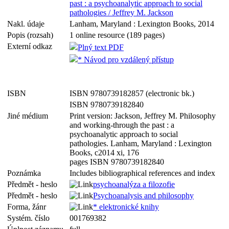
past : a psychoanalytic approach to social
pathologies / Jeffrey M. Jackson
Nakl. údaje
Lanham, Maryland : Lexington Books, 2014
Popis (rozsah)
1 online resource (189 pages)
Externí odkaz
Plný text PDF
* Návod pro vzdálený přístup
ISBN
ISBN 9780739182857 (electronic bk.)
ISBN 9780739182840
Jiné médium
Print version: Jackson, Jeffrey M. Philosophy
and working-through the past : a
psychoanalytic approach to social
pathologies. Lanham, Maryland : Lexington
Books, c2014 xi, 176
pages ISBN 9780739182840
Poznámka
Includes bibliographical references and index
Předmět - heslo
psychoanalýza a filozofie
Předmět - heslo
Psychoanalysis and philosophy
Forma, žánr
* elektronické knihy
Systém. číslo
001769382