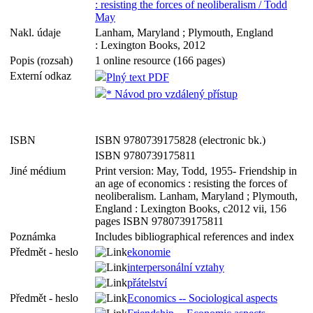
: resisting the forces of neoliberalism / Todd
May
Nakl. údaje
Lanham, Maryland ; Plymouth, England
: Lexington Books, 2012
Popis (rozsah)
1 online resource (166 pages)
Externí odkaz
Plný text PDF
* Návod pro vzdálený přístup
ISBN
ISBN 9780739175828 (electronic bk.)
ISBN 9780739175811
Jiné médium
Print version: May, Todd, 1955- Friendship in
an age of economics : resisting the forces of
neoliberalism. Lanham, Maryland ; Plymouth,
England : Lexington Books, c2012 vii, 156
pages ISBN 9780739175811
Poznámka
Includes bibliographical references and index
Předmět - heslo
ekonomie
interpersonální vztahy
přátelství
Předmět - heslo
Economics -- Sociological aspects