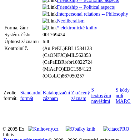
Friendship -- Economic aspects
Friendship -- Political aspects
Interpersonal relations -- Philosophy
Neoliberalism
Forma, žánr
* elektronické knihy
Systém. číslo
001769424
Úplnost záznamu
full
Kontrolní č.
(Au-PeEL)EBL1584123
(CaONFJC)MIL562853
(CaPaEBR)ebr10822724
(MiAaPQ)EBC1584123
(OCoLC)867050257
S
S kódy
Zvolte
Standardní
Katalogizační
Zkrácený
textovými
polí
formát:
formát
záznam
záznam
návěštími
MARC
© 2005 Ex
Libris