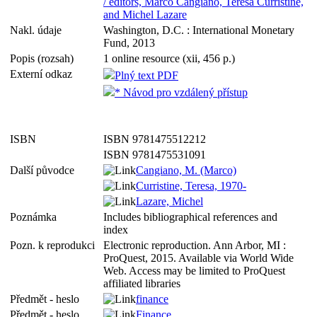
/ editors, Marco Cangiano, Teresa Curristine,
and Michel Lazare
Nakl. údaje
Washington, D.C. : International Monetary
Fund, 2013
Popis (rozsah)
1 online resource (xii, 456 p.)
Externí odkaz
Plný text PDF
* Návod pro vzdálený přístup
ISBN
ISBN 9781475512212
ISBN 9781475531091
Další původce
Cangiano, M. (Marco)
Curristine, Teresa, 1970-
Lazare, Michel
Poznámka
Includes bibliographical references and
index
Pozn. k reprodukci
Electronic reproduction. Ann Arbor, MI :
ProQuest, 2015. Available via World Wide
Web. Access may be limited to ProQuest
affiliated libraries
Předmět - heslo
finance
Předmět - heslo
Finance