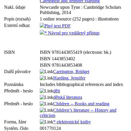
Carrington and Jennifer Harding
Nakl. údaje
Newcastle upon Tyne : Cambridge Scholars
Publishing, 2014
Popis (rozsah)
1 online resource (252 pages) : illustrations
Externí odkaz
Plný text PDF
* Návod pro vzdálený přístup
ISBN
ISBN 9781443855419 (electronic bk.)
ISBN 1443853402
ISBN 9781443853408
Další původce
Carrington, Bridget
Harding, Jennifer
Poznámka
Includes bibliographical references and index
Předmět - heslo
děti
dětská literatura
Předmět - heslo
Children -- Books and reading
Children’s literature -- History and
criticism
Forma, žánr
* elektronické knihy
Systém. číslo
001770124