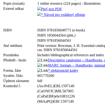
Popis (rozsah)
1 online resource (224 pages) : illustrations
Externí odkaz
Plný text PDF
* Návod pro vzdálený přístup
ISBN
ISBN 9781856049771 (e-book)
ISBN 1856044564 (pbk.)
ISBN 9781856044561
Jiné médium
Print version: Bowman, J. H. Essential catalo
cm. ISBN 9781856044561
Poznámka
Includes bibliographical references and index
Předmět - heslo
Descriptive cataloging -- Handbooks, 
MARC formats -- Handbooks, manuals
Forma, žánr
* elektronické knihy
Systém. číslo
001770260
Úplnost záznamu
full
Kontrolní č.
(Au-PeEL)EBL1597140
(CaONFJC)MIL567905
(CaPaEBR)ebr10831226
(MiAaPQ)EBC1597140