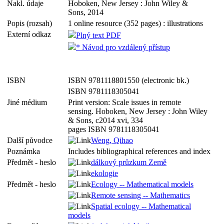
Nakl. údaje
Hoboken, New Jersey : John Wiley &
Sons, 2014
Popis (rozsah)
1 online resource (352 pages) : illustrations
Externí odkaz
Plný text PDF
* Návod pro vzdálený přístup
ISBN
ISBN 9781118801550 (electronic bk.)
ISBN 9781118305041
Jiné médium
Print version: Scale issues in remote
sensing. Hoboken, New Jersey : John Wiley
& Sons, c2014 xvi, 334
pages ISBN 9781118305041
Další původce
Weng, Qihao
Poznámka
Includes bibliographical references and index
Předmět - heslo
dálkový průzkum Země
ekologie
Předmět - heslo
Ecology -- Mathematical models
Remote sensing -- Mathematics
Spatial ecology -- Mathematical
models