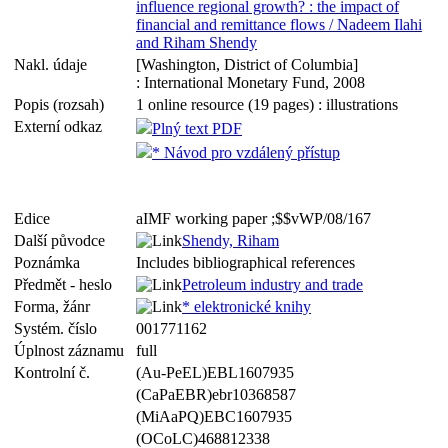
influence regional growth? : the impact of
financial and remittance flows / Nadeem Ilahi
and Riham Shendy
Nakl. údaje
[Washington, District of Columbia]
: International Monetary Fund, 2008
Popis (rozsah)
1 online resource (19 pages) : illustrations
Externí odkaz
Plný text PDF
* Návod pro vzdálený přístup
Edice
aIMF working paper ;$$vWP/08/167
Další původce
Shendy, Riham
Poznámka
Includes bibliographical references
Předmět - heslo
Petroleum industry and trade
Forma, žánr
* elektronické knihy
Systém. číslo
001771162
Úplnost záznamu
full
Kontrolní č.
(Au-PeEL)EBL1607935
(CaPaEBR)ebr10368587
(MiAaPQ)EBC1607935
(OCoLC)468812338