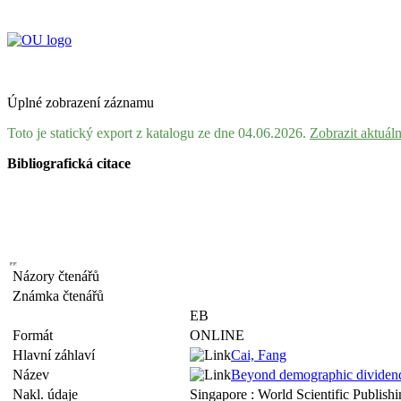
Úplné zobrazení záznamu
Toto je statický export z katalogu ze dne 04.06.2026.
Zobrazit aktuál
Bibliografická citace
Názory čtenářů
Známka čtenářů
EB
Formát
ONLINE
Hlavní záhlaví
Cai, Fang
Název
Beyond demographic dividend
Nakl. údaje
Singapore : World Scientific Publis