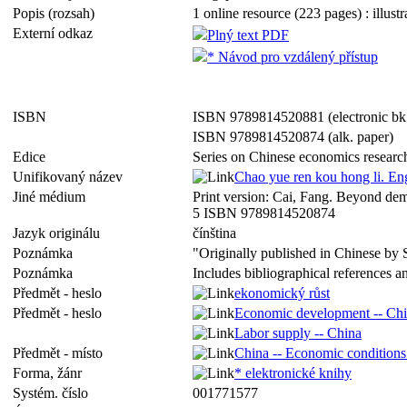
Popis (rozsah)
1 online resource (223 pages) : illust
Externí odkaz
Plný text PDF
* Návod pro vzdálený přístup
ISBN
ISBN 9789814520881 (electronic bk
ISBN 9789814520874 (alk. paper)
Edice
Series on Chinese economics resear
Unifikovaný název
Chao yue ren kou hong li. En
Jiné médium
Print version: Cai, Fang. Beyond dem
5 ISBN 9789814520874
Jazyk originálu
čínština
Poznámka
"Originally published in Chinese by 
Poznámka
Includes bibliographical references a
Předmět - heslo
ekonomický růst
Předmět - heslo
Economic development -- Ch
Labor supply -- China
Předmět - místo
China -- Economic conditions
Forma, žánr
* elektronické knihy
Systém. číslo
001771577