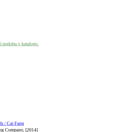
ní podobu v katalogu.
s / Cai Fang
hing Company, [2014]