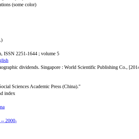
rations (some color)
.)
ch, ISSN 2251-1644 ; volume 5
glish
ographic dividends. Singapore : World Scientific Publishing Co., [2014
Social Sciences Academic Press (China)."
nd index
ina
 -- 2000-