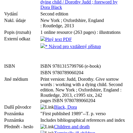
dying child / Dorothy Judd ; foreword by
Dora Black
Vydání
Second edition
Nakl. údaje
New York ; Oxfordshire, England
: Routledge, 2013
Popis (rozsah)
1 online resource (263 pages) : illustrations
Externí odkaz
Plný text PDF
* Návod pro vzdálený přístup
ISBN
ISBN 9781315799766 (e-book)
ISBN 9780789060204
Jiné médium
Print version: Judd, Dorothy. Give sorrow
words : working with a dying child. Second
edition. New York ; Oxfordshire, England :
Routledge, 2013, c1995 xix, 242
pages ISBN 9780789060204
Další původce
Black, Dora
Poznámka
"First published 1989"--T. p. verso
Poznámka
Includes bibliographical references and index
Předmět - heslo
Children and death