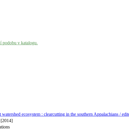
ní podobu v katalogu.
t watershed ecosystem : clearcutting in the southern Appalachians / e
 [2014]
ations