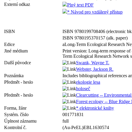
Externí odkaz
Plný text PDF
* Návod pro vzdálený přístup
ISBN
ISBN 9780199708406 (electronic bk
ISBN 9780195370157 (alk. paper)
Edice
aLong-Term Ecological Research Net
Jiné médium
Print version: Long-term response of
Term Ecological Research Network 
Další původce
Swank, Wayne T.
Webster, Jackson R.
Poznámka
Includes bibliographical references a
Předmět - heslo
ekologie lesa
holoseč
Předmět - heslo
Clearcutting -- Environmental
Forest ecology -- Blue Ridge
Forma, žánr
* elektronické knihy
Systém. číslo
001771831
Úplnost záznamu
full
Kontrolní č.
(Au-PeEL)EBL1630574