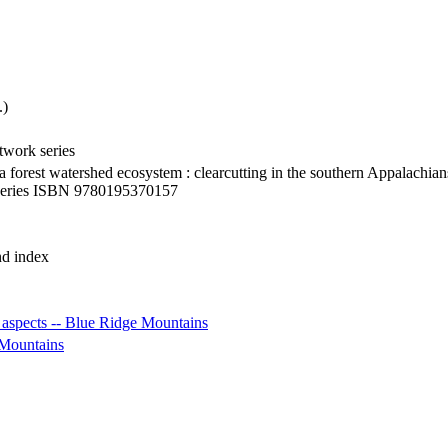
.)
work series
 a forest watershed ecosystem : clearcutting in the southern Appalachia
series ISBN 9780195370157
nd index
 aspects -- Blue Ridge Mountains
 Mountains