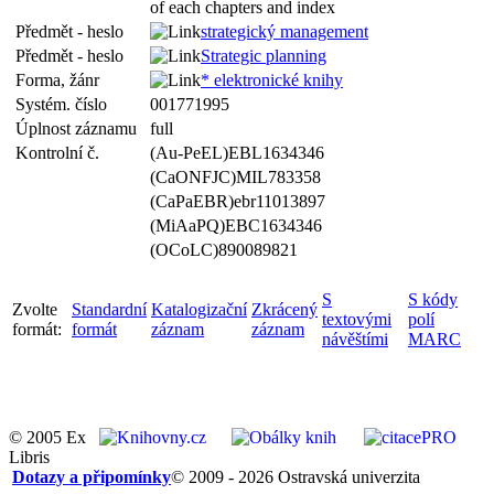
of each chapters and index
Předmět - heslo
strategický management
Předmět - heslo
Strategic planning
Forma, žánr
* elektronické knihy
Systém. číslo
001771995
Úplnost záznamu
full
Kontrolní č.
(Au-PeEL)EBL1634346
(CaONFJC)MIL783358
(CaPaEBR)ebr11013897
(MiAaPQ)EBC1634346
(OCoLC)890089821
S
S kódy
Zvolte
Standardní
Katalogizační
Zkrácený
textovými
polí
formát:
formát
záznam
záznam
návěštími
MARC
© 2005 Ex
Libris
Dotazy a připomínky
© 2009 - 2026 Ostravská univerzita