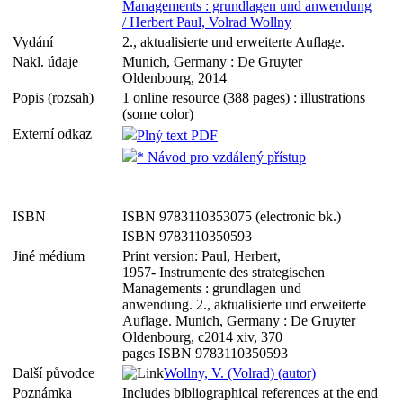
Managements : grundlagen und anwendung
/ Herbert Paul, Volrad Wollny
Vydání
2., aktualisierte und erweiterte Auflage.
Nakl. údaje
Munich, Germany : De Gruyter
Oldenbourg, 2014
Popis (rozsah)
1 online resource (388 pages) : illustrations
(some color)
Externí odkaz
Plný text PDF
* Návod pro vzdálený přístup
ISBN
ISBN 9783110353075 (electronic bk.)
ISBN 9783110350593
Jiné médium
Print version: Paul, Herbert,
1957- Instrumente des strategischen
Managements : grundlagen und
anwendung. 2., aktualisierte und erweiterte
Auflage. Munich, Germany : De Gruyter
Oldenbourg, c2014 xiv, 370
pages ISBN 9783110350593
Další původce
Wollny, V. (Volrad) (autor)
Poznámka
Includes bibliographical references at the end