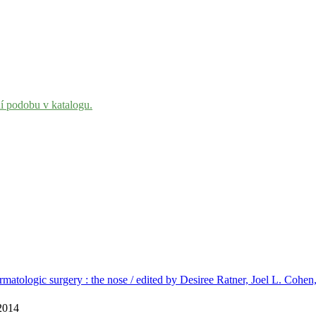
ní podobu v katalogu.
matologic surgery : the nose / edited by Desiree Ratner, Joel L. Cohe
 2014