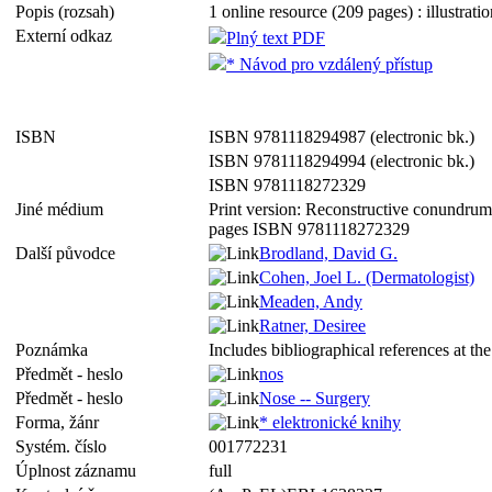
Popis (rozsah)
1 online resource (209 pages) : illustratio
Externí odkaz
Plný text PDF
* Návod pro vzdálený přístup
ISBN
ISBN 9781118294987 (electronic bk.)
ISBN 9781118294994 (electronic bk.)
ISBN 9781118272329
Jiné médium
Print version: Reconstructive conundrums
pages ISBN 9781118272329
Další původce
Brodland, David G.
Cohen, Joel L. (Dermatologist)
Meaden, Andy
Ratner, Desiree
Poznámka
Includes bibliographical references at th
Předmět - heslo
nos
Předmět - heslo
Nose -- Surgery
Forma, žánr
* elektronické knihy
Systém. číslo
001772231
Úplnost záznamu
full