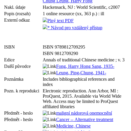
Chung Leung, Harry Fong
Nakl. údaje
Hackensack, NJ : World Scientific, c2007
Popis (rozsah)
1 online resource (xx, 363 p.) : ill
Externí odkaz
Plný text PDF
* Návod pro vzdálený přístup
ISBN
ISBN 9789812709295
ISBN 9812709290
Edice
Annals of traditional Chinese medicine ; v. 3
Další původce
Fong, Harry Hong Sang, 1935-
Leung, Ping-Chung, 1941-
Poznámka
Includes bibliographical references and
index
Pozn. k reprodukci
Electronic reproduction. Ann Arbor, MI :
ProQuest, 2015. Available via World Wide
Web. Access may be limited to ProQuest
affiliated libraries
Předmět - heslo
maligní nádorová onemocnění
Předmět - heslo
Cancer -- Alternative treatment
Medicine, Chinese