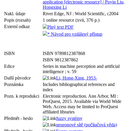
application [electronic resource] / Puyin Liu,
Hongxing Li
Nakl. údaje
River Edge, NJ : World Scientific, c2004
Popis (rozsah)
1 online resource (xvii, 376 p.)
Externí odkaz
Plný text PDF
* Návod pro vzdálený přístup
ISBN
ISBN 9789812387868
ISBN 9812387862
Edice
Series in machine perception and artificial
intelligence ; v. 59
Další původce
Li, Hong-Xing, 1953-
Poznámka
Includes bibliographical references and
index
Pozn. k reprodukci
Electronic reproduction. Ann Arbor, MI :
ProQuest, 2015. Available via World Wide
Web. Access may be limited to ProQuest
affiliated libraries
Předmět - heslo
fuzzy systémy
neuronové sítě (počítačová věda)