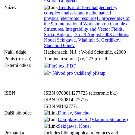
: Sofia, Bulgaria)
Název
Trends in differential geometry,
complex analysis and mathematical
physics [electronic resource] : proceedings of
the 9th International Workshop on Complex
Structures, Integrability and Vector Fields,
Sofia, Bulgaria, 25-29 August 2008 / editors,
Kouei Sekigawa, Vladimir S. Gerdjikov,
Stancho Dimiev
Nakl. údaje
Hackensack, N.J. : World Scientific, c2009
Popis (rozsah)
1 online resource (xv, 273 p.) : ill
Externí odkaz
Plný text PDF
* Návod pro vzdálený přístup
ISBN
ISBN 9789814277723 (electronic bk.)
ISBN 9789814277716
ISBN 9814277711
Další původce
Dimiev, Stancho
Gerdjikov, V. S. (Vladimir Stefanov)
Sekigawa, Kouei
Poznámka
Includes bibliographical references and