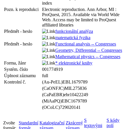
index
Pozn. k reprodukci
Electronic reproduction. Ann Arbor, MI :
ProQuest, 2015. Available via World Wide
Web. Access may be limited to ProQuest
affiliated libraries
Předmět - heslo
funkcionální analýza
matematická fyzika
Předmět - heslo
Functional analysis -- Congresses
Geometry, Differential -- Congresses
Mathematical physics -- Congresses
Forma, žánr
* elektronické knihy
Systém. číslo
001774919
Úplnost záznamu
full
Kontrolní č.
(Au-PeEL)EBL1679789
(CaONFJC)MIL275836
(CaPaEBR)ebr10422249
(MiAaPQ)EBC1679789
(OCoLC)729020141
S
S kódy
Zvolte
Standardní
Katalogizační
Zkrácený
textovými
polí
formát:
formát
záznam
záznam