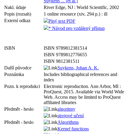
Suykens ... [et al.]
Nakl. údaje
River Edge, NJ : World Scientific, 2002
Popis (rozsah)
1 online resource (xiv, 294 p.) : ill
Externí odkaz
Plný text PDF
* Návod pro vzdálený přístup
ISBN
ISBN 9789812381514
ISBN 9789812776655
ISBN 9812381511
Další původce
Suykens, Johan A. K.
Poznámka
Includes bibliographical references and
index
Pozn. k reprodukci
Electronic reproduction. Ann Arbor, MI :
ProQuest, 2015. Available via World Wide
Web. Access may be limited to ProQuest
affiliated libraries
Předmět - heslo
algoritmy
strojové učení
Předmět - heslo
Algorithms
Kernel functions