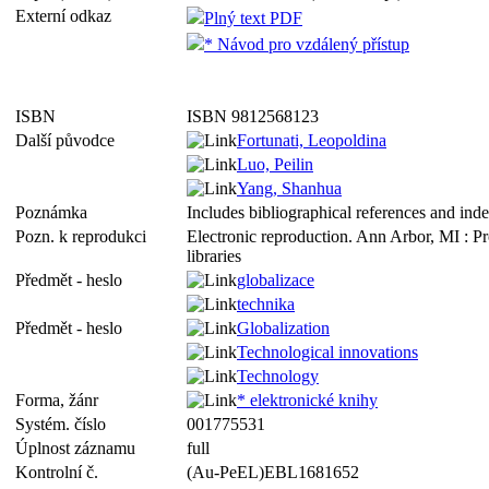
Externí odkaz
Plný text PDF
* Návod pro vzdálený přístup
ISBN
ISBN 9812568123
Další původce
Fortunati, Leopoldina
Luo, Peilin
Yang, Shanhua
Poznámka
Includes bibliographical references and ind
Pozn. k reprodukci
Electronic reproduction. Ann Arbor, MI : P
libraries
Předmět - heslo
globalizace
technika
Předmět - heslo
Globalization
Technological innovations
Technology
Forma, žánr
* elektronické knihy
Systém. číslo
001775531
Úplnost záznamu
full
Kontrolní č.
(Au-PeEL)EBL1681652