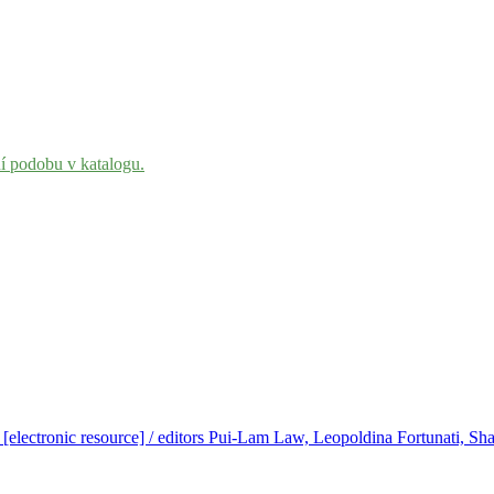
ní podobu v katalogu.
s [electronic resource] / editors Pui-Lam Law, Leopoldina Fortunati, S