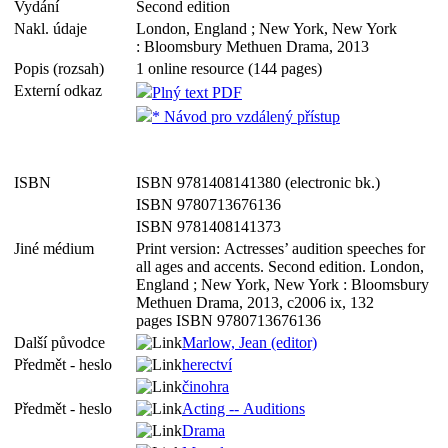
Vydání
Second edition
Nakl. údaje
London, England ; New York, New York
: Bloomsbury Methuen Drama, 2013
Popis (rozsah)
1 online resource (144 pages)
Externí odkaz
Plný text PDF
* Návod pro vzdálený přístup
ISBN
ISBN 9781408141380 (electronic bk.)
ISBN 9780713676136
ISBN 9781408141373
Jiné médium
Print version: Actresses’ audition speeches for
all ages and accents. Second edition. London,
England ; New York, New York : Bloomsbury
Methuen Drama, 2013, c2006 ix, 132
pages ISBN 9780713676136
Další původce
Marlow, Jean (editor)
Předmět - heslo
herectví
činohra
Předmět - heslo
Acting -- Auditions
Drama