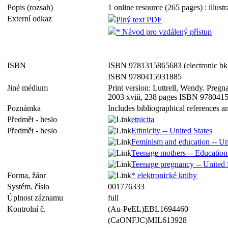
Popis (rozsah)
1 online resource (265 pages) : illust
Externí odkaz
Plný text PDF
* Návod pro vzdálený přístup
ISBN
ISBN 9781315865683 (electronic bk
ISBN 9780415931885
Jiné médium
Print version: Luttrell, Wendy. Pregn
2003 xviii, 238 pages ISBN 978041
Poznámka
Includes bibliographical references a
Předmět - heslo
etnicita
Předmět - heslo
Ethnicity -- United States
Feminism and education -- Un
Teenage mothers -- Education -
Teenage pregnancy -- United 
Forma, žánr
* elektronické knihy
Systém. číslo
001776333
Úplnost záznamu
full
Kontrolní č.
(Au-PeEL)EBL1694460
(CaONFJC)MIL613928