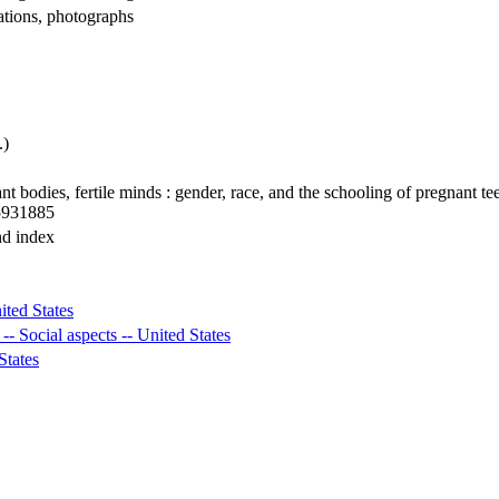
rations, photographs
.)
ant bodies, fertile minds : gender, race, and the schooling of pregnant
5931885
nd index
ited States
- Social aspects -- United States
States