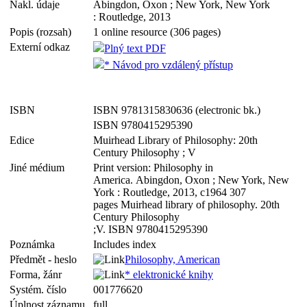
Nakl. údaje
Abingdon, Oxon ; New York, New York
: Routledge, 2013
Popis (rozsah)
1 online resource (306 pages)
Externí odkaz
Plný text PDF
* Návod pro vzdálený přístup
ISBN
ISBN 9781315830636 (electronic bk.)
ISBN 9780415295390
Edice
Muirhead Library of Philosophy: 20th
Century Philosophy ; V
Jiné médium
Print version: Philosophy in
America. Abingdon, Oxon ; New York, New
York : Routledge, 2013, c1964 307
pages Muirhead library of philosophy. 20th
Century Philosophy
;V. ISBN 9780415295390
Poznámka
Includes index
Předmět - heslo
Philosophy, American
Forma, žánr
* elektronické knihy
Systém. číslo
001776620
Úplnost záznamu
full