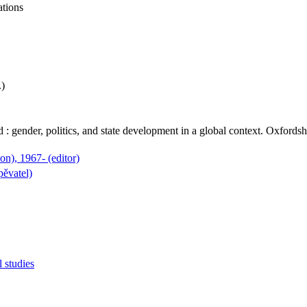
ations
.)
d : gender, politics, and state development in a global context. Oxfor
n), 1967- (editor)
pěvatel)
l studies