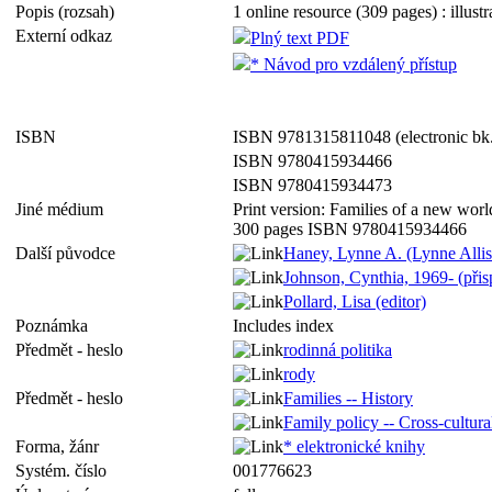
Popis (rozsah)
1 online resource (309 pages) : illustr
Externí odkaz
Plný text PDF
* Návod pro vzdálený přístup
ISBN
ISBN 9781315811048 (electronic bk
ISBN 9780415934466
ISBN 9780415934473
Jiné médium
Print version: Families of a new worl
300 pages ISBN 9780415934466
Další původce
Haney, Lynne A. (Lynne Alliso
Johnson, Cynthia, 1969- (přis
Pollard, Lisa (editor)
Poznámka
Includes index
Předmět - heslo
rodinná politika
rody
Předmět - heslo
Families -- History
Family policy -- Cross-cultura
Forma, žánr
* elektronické knihy
Systém. číslo
001776623