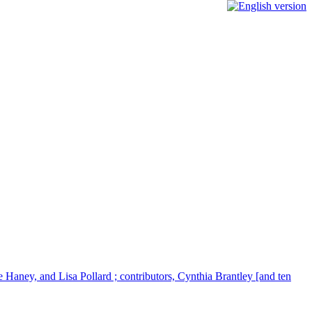
e Haney, and Lisa Pollard ; contributors, Cynthia Brantley [and ten