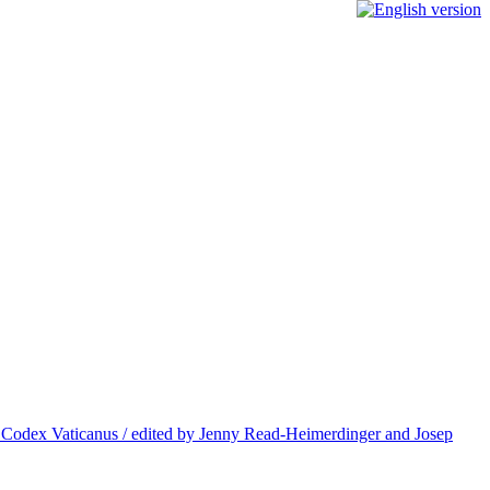
 Codex Vaticanus / edited by Jenny Read-Heimerdinger and Josep