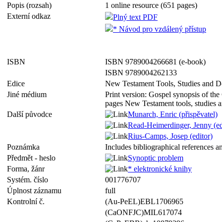
Popis (rozsah)
1 online resource (651 pages)
Externí odkaz
Plný text PDF
* Návod pro vzdálený přístup
ISBN
ISBN 9789004266681 (e-book)
ISBN 9789004262133
Edice
New Testament Tools, Studies and 
Jiné médium
Print version: Gospel synopsis of th
pages New Testament tools, studie
Další původce
Munarch, Enric (přispěvatel)
Read-Heimerdinger, Jenny (ed
Rius-Camps, Josep (editor)
Poznámka
Includes bibliographical references a
Předmět - heslo
Synoptic problem
Forma, žánr
* elektronické knihy
Systém. číslo
001776707
Úplnost záznamu
full
Kontrolní č.
(Au-PeEL)EBL1706965
(CaONFJC)MIL617074