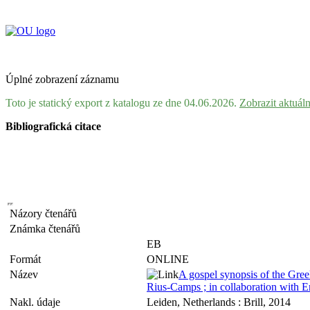
Úplné zobrazení záznamu
Toto je statický export z katalogu ze dne 04.06.2026.
Zobrazit aktuál
Bibliografická citace
Názory čtenářů
Známka čtenářů
EB
Formát
ONLINE
Název
A gospel synopsis of the Gre
Rius-Camps ; in collaboration with 
Nakl. údaje
Leiden, Netherlands : Brill, 2014