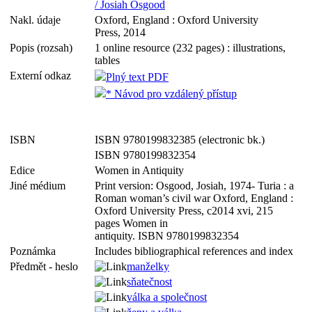
/ Josiah Osgood
Nakl. údaje
Oxford, England : Oxford University
Press, 2014
Popis (rozsah)
1 online resource (232 pages) : illustrations,
tables
Externí odkaz
Plný text PDF
* Návod pro vzdálený přístup
ISBN
ISBN 9780199832385 (electronic bk.)
ISBN 9780199832354
Edice
Women in Antiquity
Jiné médium
Print version: Osgood, Josiah, 1974- Turia : a
Roman woman’s civil war Oxford, England :
Oxford University Press, c2014 xvi, 215
pages Women in
antiquity. ISBN 9780199832354
Poznámka
Includes bibliographical references and index
Předmět - heslo
manželky
sňatečnost
válka a společnost