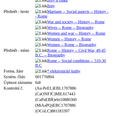
ženy a válka
ženy
Předmět - heslo
Marriage -- Social aspects -- History -
- Rome
War and society -- History -- Rome
Wives -- Rome -- Biography
Women and war -- History -- Rome
Women -- History -- Rome
Women -- Rome -- Biography
Předmět - místo
Rome -- History -- Civil War, 49-45
B.C. -- Biography
Rome -- Social conditions -- 510-30
B.C
Forma, žánr
* elektronické knihy
Systém. číslo
001776894
Úplnost záznamu
full
Kontrolní č.
(Au-PeEL)EBL1707886
(CaONFJC)MIL617443
(CaPaEBR)ebr10880360
(MiAaPQ)EBC1707886
(OCoLC)881183397