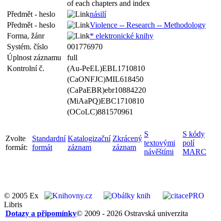
of each chapters and index
Předmět - heslo
násilí
Předmět - heslo
Violence -- Research -- Methodology
Forma, žánr
* elektronické knihy
Systém. číslo
001776970
Úplnost záznamu
full
Kontrolní č.
(Au-PeEL)EBL1710810
(CaONFJC)MIL618450
(CaPaEBR)ebr10884220
(MiAaPQ)EBC1710810
(OCoLC)881570961
S
S kódy
Zvolte
Standardní
Katalogizační
Zkrácený
textovými
polí
formát:
formát
záznam
záznam
návěštími
MARC
© 2005 Ex
Libris
Dotazy a připomínky
© 2009 - 2026 Ostravská univerzita