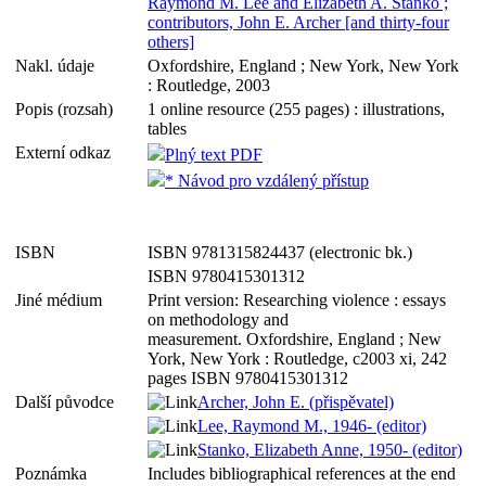
Raymond M. Lee and Elizabeth A. Stanko ;
contributors, John E. Archer [and thirty-four
others]
Nakl. údaje
Oxfordshire, England ; New York, New York
: Routledge, 2003
Popis (rozsah)
1 online resource (255 pages) : illustrations,
tables
Externí odkaz
Plný text PDF
* Návod pro vzdálený přístup
ISBN
ISBN 9781315824437 (electronic bk.)
ISBN 9780415301312
Jiné médium
Print version: Researching violence : essays
on methodology and
measurement. Oxfordshire, England ; New
York, New York : Routledge, c2003 xi, 242
pages ISBN 9780415301312
Další původce
Archer, John E. (přispěvatel)
Lee, Raymond M., 1946- (editor)
Stanko, Elizabeth Anne, 1950- (editor)
Poznámka
Includes bibliographical references at the end